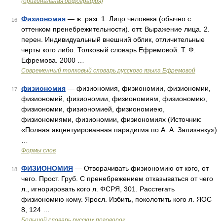
(оригинальная орфография)
Физиономия
— ж. разг. 1. Лицо человека (обычно с
16
оттенком пренебрежительности). отт. Выражение лица. 2.
перен. Индивидуальный внешний облик, отличительные
черты кого либо. Толковый словарь Ефремовой. Т. Ф.
Ефремова. 2000 …
Современный толковый словарь русского языка Ефремовой
физиономия
— физиономия, физиономии, физиономии,
17
физиономий, физиономии, физиономиям, физиономию,
физиономии, физиономией, физиономиею,
физиономиями, физиономии, физиономиях (Источник:
«Полная акцентуированная парадигма по А. А. Зализняку»)
…
Формы слов
ФИЗИОНОМИЯ
— Отворачивать физиономию от кого, от
18
чего. Прост. Груб. С пренебрежением отказываться от чего
л., игнорировать кого л. ФСРЯ, 301. Расстегать
физиономию кому. Яросл. Избить, поколотить кого л. ЯОС
8, 124 …
Большой словарь русских поговорок