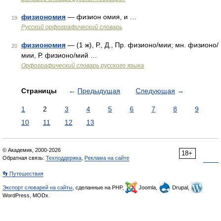
физиономия
— физион омия, и …
19
Русский орфографический словарь
физиономия
— (1 ж), Р., Д., Пр. физионо/мии; мн. физионо/
20
мии, Р. физионо/мий …
Орфографический словарь русского языка
Страницы
←
Предыдущая
Следующая
→
1
2
3
4
5
6
7
8
9
10
11
12
13
© Академик, 2000-2026
18+
Обратная связь:
Техподдержка
,
Реклама на сайте
👣 Путешествия
Экспорт словарей на сайты
, сделанные на PHP,
Joomla,
Drupal,
WordPress, MODx.