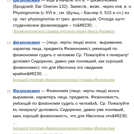
физиономия
— еще в начале ХIХ в. – физиогномия
13
(Бродский, Евг. Онегин 132). Заимств., возм., через нов. в. н.
Physiognomia (с ХVI в.; см. Шульц – Баслер II, 515 и сл.) из
ср. лат. physiognomia от греч. φυσιογνωμία. Отсюда шутл.
студенческое физиомордия – то&#8230; …
Этимологический словарь русского языка Макса Фасмера
физиономия
— (лицо, черты лица) иноск.: выражение,
14
характер лица, предмета Физиономист, умеющий по
физиономии судить о человеке Ср. Пожалуйте к генералу!
доложил Сидоренко, давно уже понявший, как хороший
физиономист, что для Иволгина это свидание
крайне&#8230; …
Большой толково-фразеологический словарь Михельсона
Физиономия
— Физіономія (лицо, черты лица) иноск.
15
выраженіе, характеръ лица, предмета. Физіономистъ,
умѣющій по физіономіи судить о человѣкѣ. Ср. Пожалуйте
къ генералу! доложилъ Сидоренко, давно уже понявшій,
какъ хорошій физіономистъ, что для Иволгина это&#8230;
…
Большой толково-фразеологический словарь Михельсона